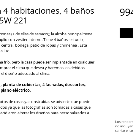
n 4 habitaciones, 4 baños
99
U5W 221
ones (1 de ellas de servicio); la alcoba principal tiene 
io con vestier interno. Tiene 4 baños, estudio, 
a central, bodega, patio de ropas y chimenea . Esta 
a luz.
a frío, pero la casa puede ser implantada en cualquier 
mprar el clima que desea y haremos los debidos 
 el diseño adecuado al clima.
 planta de cubiertas, 4 fachadas, dos cortes, 
 plano eléctrico.
otos de casas ya construidas se advierte que puede 
bidos ya que las fotografias son tomadas a casas que 
cidieron alterar los diseños para personalizarlos a 
Los render 
no incluyen
carrito el 