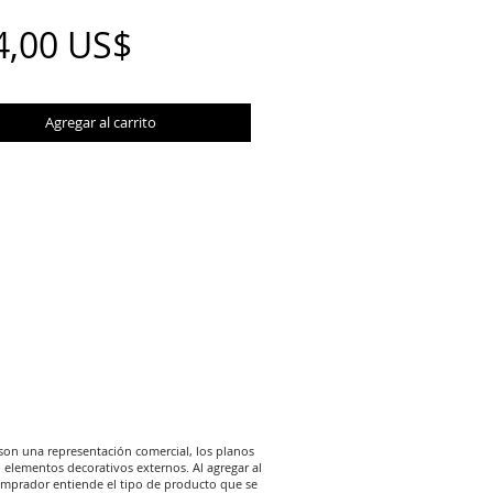
Precio
4,00 US$
Agregar al carrito
son una representación comercial, los planos
 elementos decorativos externos. Al agregar al
comprador entiende el tipo de producto que se