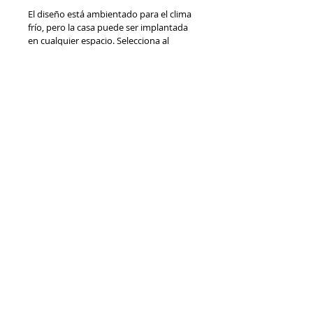
El diseño está ambientado para el clima 
frío, pero la casa puede ser implantada 
en cualquier espacio. Selecciona al 
momento de comprar el clima que 
desea y haremos los debidos ajustes en 
el proyecto para que reciba el diseño 
adecuado al clima.
Se te enviara: 
Planta arquitectonica, 
planta de cubiertas, 4 fachadas, dos 
cortes, plano sanitario, plano 
hidraulico y plano eléctrico.
Nota: En caso que el producto tenga 
fotos de casas ya construidas se 
advierte que puede haber diferencias 
con los planos recibidos ya que las 
fotografias son tomadas a casas que 
construyo Benhabtiat a clientes que 
decidieron alterar los diseños para 
personalizarlos a gustos particulares. 