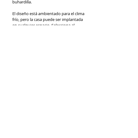
buhardilla.
El diseño está ambientado para el clima 
frío, pero la casa puede ser implantada 
en cualquier espacio. Selecciona al 
momento de comprar el clima que 
desea y haremos los debidos ajustes en 
el proyecto para que reciba el diseño 
adecuado al clima.
Se te enviara: 
Planta arquitectonica, 
planta de cubiertas, 4 fachadas, dos 
cortes, plano sanitario, plano 
hidraulico y plano eléctrico.
Nota: En caso que el producto tenga 
fotos de casas ya construidas se 
advierte que puede haber diferencias 
con los planos recibidos ya que las 
fotografias son tomadas a casas que 
construyo Benhabtiat a clientes que 
decidieron alterar los diseños para 
personalizarlos a gustos particulares.